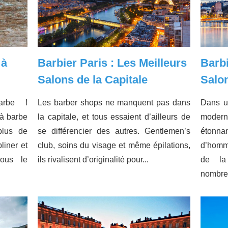
 à
Barbier Paris : Les Meilleurs
Barbi
Salons de la Capitale
Salo
arbe !
Les barber shops ne manquent pas dans
Dans u
 à barbe
la capitale, et tous essaient d’ailleurs de
moderne
plus de
se différencier des autres. Gentlemen’s
étonna
liner et
club, soins du visage et même épilations,
d’homme
vous le
ils rivalisent d’originalité pour...
de la
nombreu