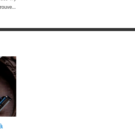
rouve...
à