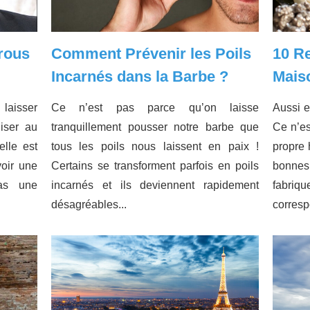
Trous
Comment Prévenir les Poils
10 Re
Incarnés dans la Barbe ?
Mais
laisser
Ce n’est pas parce qu’on laisse
Aussi e
iser au
tranquillement pousser notre barbe que
Ce n’es
elle est
tous les poils nous laissent en paix !
propre h
voir une
Certains se transforment parfois en poils
bonnes
pas une
incarnés et ils deviennent rapidement
fabriq
désagréables...
corresp