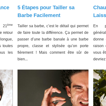
ance
5 Étapes pour Tailler sa
Chau
Barbe Facilement
Lais
ème
e 21
Tailler sa barbe, c’est le détail qui permet
En pl
e retour
de faire toute la différence. Ça permet de
généra
longue,
passer d’une barbe banale à une barbe
donne d
us toutes
propre, classe et stylisée qu’on porte
raison
ous les
fièrement ! Mais comment être sûr de
vous êt
bien...
devriez 