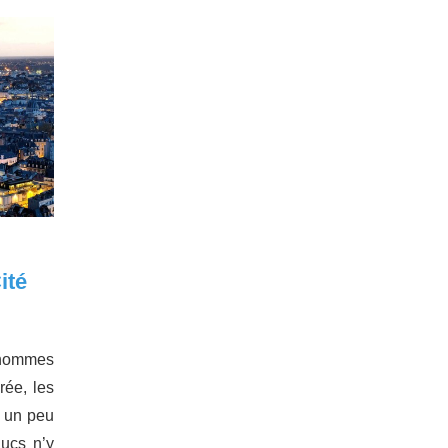
ité
hommes
rée, les
n un peu
Ducs n’y