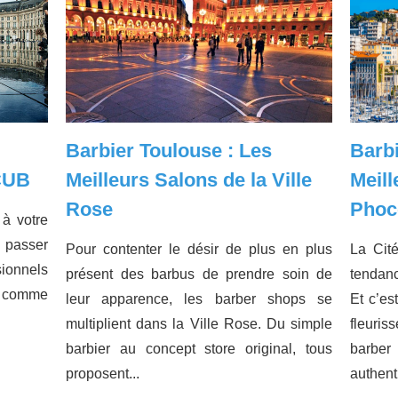
Barbier Toulouse : Les
Barbi
 CUB
Meilleurs Salons de la Ville
Meill
Rose
Phoc
 à votre
z passer
Pour contenter le désir de plus en plus
La Cit
sionnels
présent des barbus de prendre soin de
tendanc
ut comme
leur apparence, les barber shops se
Et c’es
multiplient dans la Ville Rose. Du simple
fleuris
barbier au concept store original, tous
barb
proposent...
authent