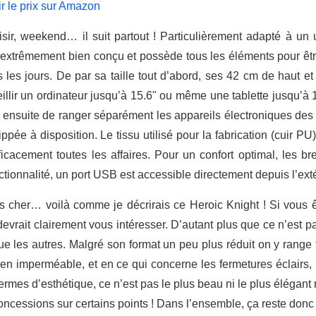
ir le prix sur Amazon
isir, weekend… il suit partout ! Particulièrement adapté à un
 extrêmement bien conçu et possède tous les éléments pour être
s les jours. De par sa taille tout d’abord, ses 42 cm de haut et
illir un ordinateur jusqu’à 15.6" ou même une tablette jusqu’à 
 ensuite de ranger séparément les appareils électroniques des 
ippée à disposition. Le tissu utilisé pour la fabrication (cuir 
ficacement toutes les affaires. Pour un confort optimal, les br
ctionnalité, un port USB est accessible directement depuis l’ext
s cher… voilà comme je décrirais ce Heroic Knight ! Si vous 
devrait clairement vous intéresser. D’autant plus que ce n’est pa
ue les autres. Malgré son format un peu plus réduit on y range fac
 bien imperméable, et en ce qui concerne les fermetures éclairs, 
 termes d’esthétique, ce n’est pas le plus beau ni le plus élégant
concessions sur certains points ! Dans l’ensemble, ça reste don