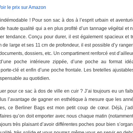
oir le prix sur Amazon
 indémodable ! Pour son sac à dos à l’esprit urbain et aventurie
de haute qualité qui a en plus profité d’un tannage végétal et n
per tendance. Conçu pour durer, il est également spacieux et tr
de large et ses 11 cm de profondeur, il est possible d’y ranger
 documents, dossiers, etc. Un compartiment renforcé est d’ailleu
 d’une poche intérieure zippée, d’une poche au format idé
 porte-clé et enfin d’une poche frontale. Les bretelles ajustabl
dispensable au quotidien.
pour ce sac à dos de ville en cuir ? J’ai toujours eu un faibl
plus l’avantage de gagner en esthétique à mesure que les année
es, ce Berliner Bags est mon petit coup de cœur. Déjà, j’ad
affaires qu’on doit emporter avec nous chaque matin (notammen
ujours très plaisant d’avoir différentes poches pour bien s’organi
qualité, très solide et vous pourrez même vous en servir en deh