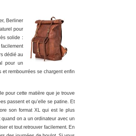
r, Berliner
aturel pour
ès solide :
 facilement
rs dédié au
al pour un
es et rembourrées se chargent enfin
e pour cette matière que je trouve
s passent et qu’elle se patine. Et
ore son format XL qui est le plus
t quand on a un ordinateur avec un
ser et tout retrouver facilement. En
ors des journées de boulot. Si vous