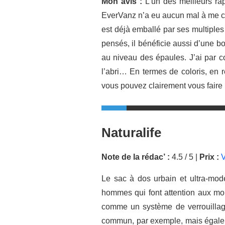
Mon avis :
L’un des meilleurs rap
EverVanz n’a eu aucun mal à me conv
est déjà emballé par ses multiples
pensés, il bénéficie aussi d’une bon
au niveau des épaules. J’ai par c
l’abri… En termes de coloris, en r
vous pouvez clairement vous faire p
Naturalife
Note de la rédac’ :
4.5 / 5 |
Prix :
V
Le sac à dos urbain et ultra-mod
hommes qui font attention aux moi
comme un système de verrouillage
commun, par exemple, mais égale