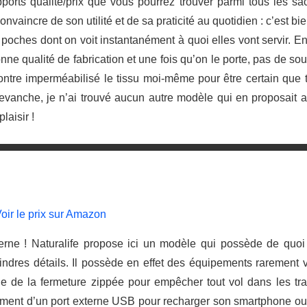
ports qualité/prix que vous pourrez trouver parmi tous les sa
aincre de son utilité et de sa praticité au quotidien : c’est bi
 poches dont on voit instantanément à quoi elles vont servir. 
ne qualité de fabrication et une fois qu’on le porte, pas de souc
ontre imperméabilisé le tissu moi-même pour être certain que t
evanche, je n’ai trouvé aucun autre modèle qui en proposait au
laisir !
oir le prix sur Amazon
erne ! Naturalife propose ici un modèle qui possède de quoi
ndres détails. Il possède en effet des équipements rarement v
 de la fermeture zippée pour empêcher tout vol dans les tra
ment d’un port externe USB pour recharger son smartphone ou