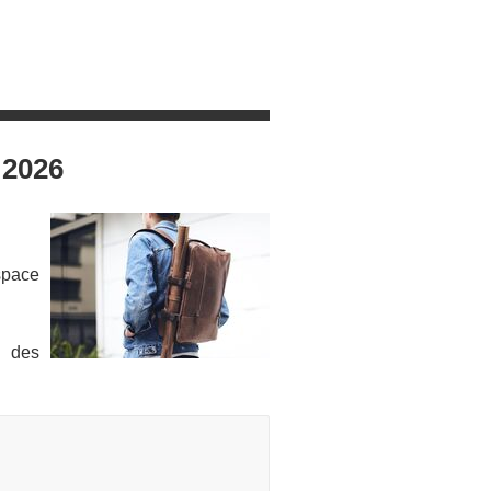
 2026
space
n des