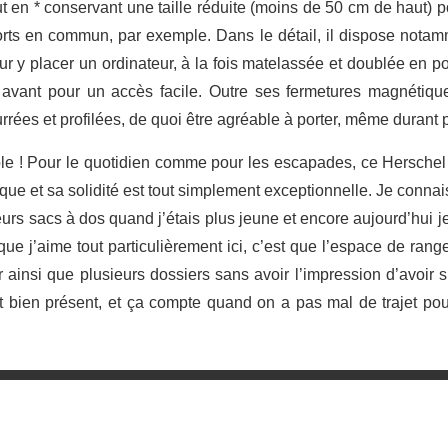
out en * conservant une taille réduite (moins de 50 cm de haut) 
orts en commun, par exemple. Dans le détail, il dispose nota
r y placer un ordinateur, à la fois matelassée et doublée en po
avant pour un accès facile. Outre ses fermetures magnétiques
urrées et profilées, de quoi être agréable à porter, même durant 
! Pour le quotidien comme pour les escapades, ce Herschel e
tique et sa solidité est tout simplement exceptionnelle. Je con
urs sacs à dos quand j’étais plus jeune et encore aujourd’hui j
que j’aime tout particulièrement ici, c’est que l’espace de ran
 ainsi que plusieurs dossiers sans avoir l’impression d’avoir su
st bien présent, et ça compte quand on a pas mal de trajet pour 