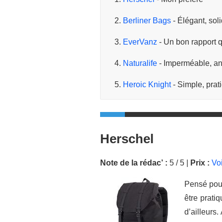
Berliner Bags
- Élégant, soli
EverVanz
- Un bon rapport q
Naturalife
- Imperméable, ant
Heroic Knight
- Simple, prat
Herschel
Note de la rédac’ :
5 / 5 |
Prix :
Vo
Pensé pour
être prati
d’ailleurs